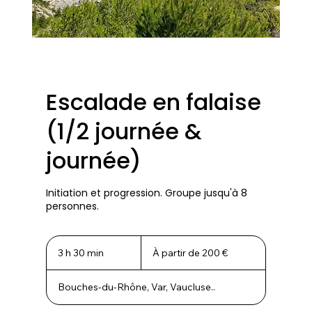
Escalade en falaise
(1/2 journée &
journée)
Initiation et progression. Groupe jusqu'à 8
personnes.
À
partir
3 h 30 min
3
À partir de 200 €
de
h
200
euros
3
Bouches-du-Rhône, Var, Vaucluse..
0
m
i