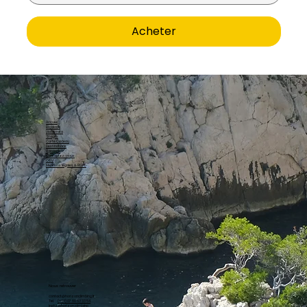
Acheter
Accueil
Escalade
Via Ferrata
Stages
Carte Cadeau
Destinations
À propos
Contactez-nous
CGV
Mentions légales & RGPD
Nous retrouver
contact@horizonclimbing.fr
Tel.
(+33) 07 60 63 33 54
Insta
@
horizon.climbing