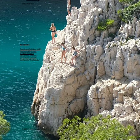
Marseille, France
Nos activités
Grande voie (initiation & 1/2j)
Grande voie (journée)
Escalade en falaise
Via Cordata "Sormiou"
Via Cordata "la Ciotat"
Via Cordata "Cap Canaille"
proxiactivite.fr
© 2026 Horizon Climbing