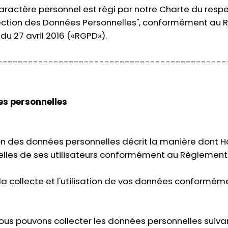
ractère personnel est régi par notre Charte du respect
tection des Données Personnelles", conformément au 
u 27 avril 2016 («RGPD»).
---------------------------------------------
es personnelles
n des données personnelles décrit la manière dont Hori
elles de ses utilisateurs conformément au Règlement 
 la collecte et l'utilisation de vos données conforméme
, nous pouvons collecter les données personnelles suiva