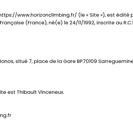
https://www.horizonclimbing.fr/
(le « Site »), est édité p
rançaise (France), né(e) le 24/11/1992, inscrite au R.C
é Ionos, situé 7, place de la Gare BP70109 Sarreguemi
ite est Thibault Vinceneux.
ng.fr