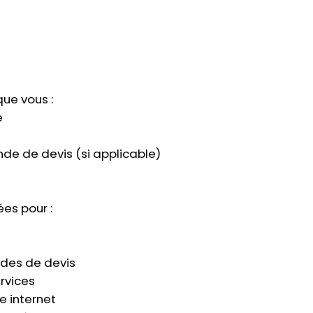
ue vous :
e
 de devis (si applicable)
ées pour :
des de devis
rvices
e internet