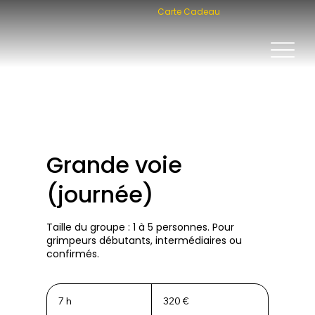
Carte Cadeau
Grande voie
(journée)
Taille du groupe : 1 à 5 personnes. Pour
grimpeurs débutants, intermédiaires ou
confirmés.
320
euros
7 h
7
320 €
h