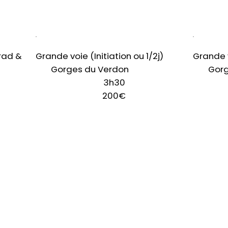
rad &
Grande voie (Initiation ou 1/2j)
Grande 
Gorges du Verdon
Gorg
3h30
200€