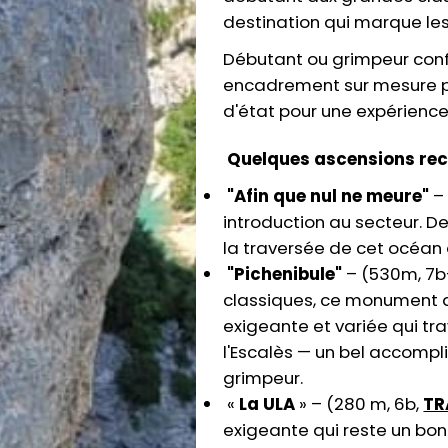
destination qui marque le
Débutant ou grimpeur conf
encadrement sur mesure p
d'état pour une expérience 
Quelques ascensions re
"Afin que nul ne meure"
– 
introduction au secteur. D
la traversée de cet océan d
"Pichenibule"
– (530m, 7b
classiques, ce monument d
exigeante et variée qui tr
l'Escalès — un bel accompl
grimpeur.
«
La ULA
» – (280 m, 6b,
TR
exigeante qui reste un bon