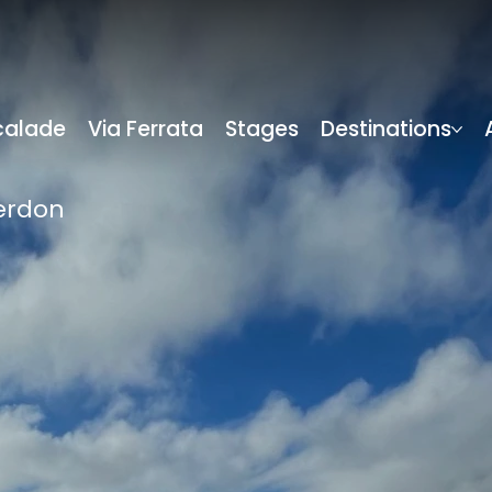
calade
Via Ferrata
Stages
Destinations
erdon