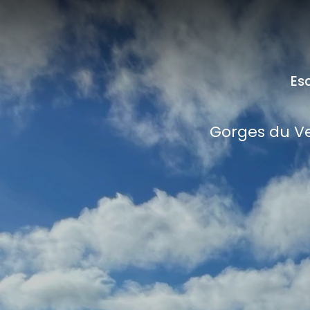
Es
Gorges du V